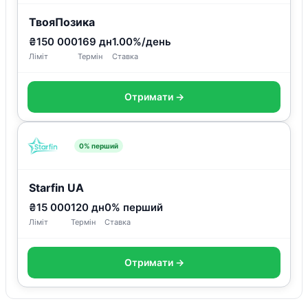
ТвояПозика
₴150 000
169 дн
1.00%/день
Ліміт
Термін
Ставка
Отримати →
0% перший
Starfin UA
₴15 000
120 дн
0% перший
Ліміт
Термін
Ставка
Отримати →