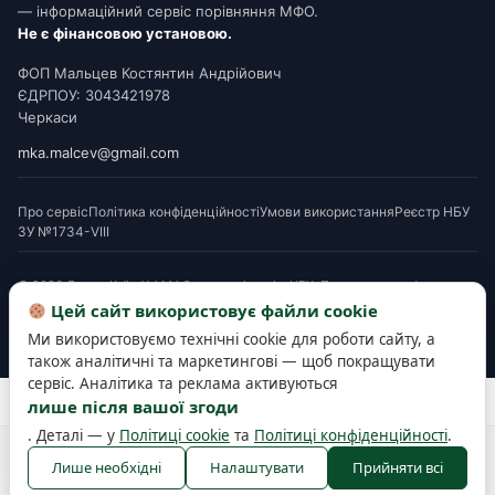
— інформаційний сервіс порівняння МФО.
Не є фінансовою установою.
ФОП Мальцев Костянтин Андрійович
ЄДРПОУ: 3043421978
Черкаси
mka.malcev@gmail.com
Про сервіс
Політика конфіденційності
Умови використання
Реєстр НБУ
ЗУ №1734-VIII
© 2026 Додам Київ. Усі МФО мають ліцензію НБУ. Посилання на офери є
партнерськими. Перед підписанням ознайомтеся з Паспортом споживчого
Цей сайт використовує файли cookie
кредиту. Деякі матеріали готуються з використанням AI-інструментів і
Ми використовуємо технічні cookie для роботи сайту, а
верифікуються редакцією.
також аналітичні та маркетингові — щоб покращувати
сервіс. Аналітика та реклама активуються
Розробка та підтримка сайту —
SEOWORK
лише після вашої згоди
. Деталі — у
Політиці cookie
та
Політиці конфіденційності
.
Політика конфіденційності
Політика cookie
Правила користування
Лише необхідні
Налаштувати
Прийняти всі
Публічна оферта
Налаштування cookies