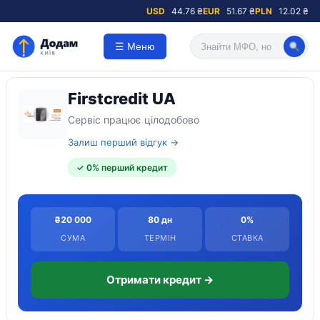
USD
44.76 ₴
EUR
51.67 ₴
PLN
12.02 ₴
☰ Меню
Firstcredit UA
Сервіс працює цілодобово
Залиш перший відгук →
✓ 0% перший кредит
₴20 000
80 дн
0%
СУМА
ТЕРМІН
СТАВКА
Отримати кредит →