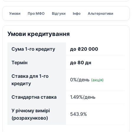
Умови
Про МФО
Відгуки
Інфо
Альтернативи
Умови кредитування
Сума 1-го кредиту
до ₴20 000
Термін
до 80 дн
Ставка для 1-го
0%/день
(акція)
кредиту
Стандартна ставка
1.49%/день
У річному вимірі
543.9%
(розрахунково)