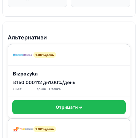
Альтернативи
1.00%/день
Bizpozyka
₴150 000
112 дн
1.00%/день
Ліміт
Термін
Ставка
Отримати →
1.00%/день