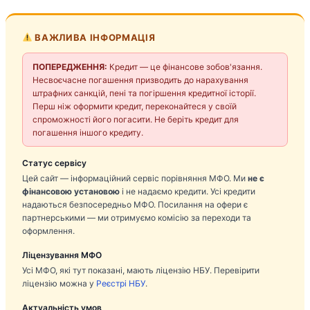
ВАЖЛИВА ІНФОРМАЦІЯ
ПОПЕРЕДЖЕННЯ:
Кредит — це фінансове зобов'язання.
Несвоєчасне погашення призводить до нарахування
штрафних санкцій, пені та погіршення кредитної історії.
Перш ніж оформити кредит, переконайтеся у своїй
спроможності його погасити. Не беріть кредит для
погашення іншого кредиту.
Статус сервісу
Цей сайт — інформаційний сервіс порівняння МФО. Ми
не є
фінансовою установою
і не надаємо кредити. Усі кредити
надаються безпосередньо МФО. Посилання на офери є
партнерськими — ми отримуємо комісію за переходи та
оформлення.
Ліцензування МФО
Усі МФО, які тут показані, мають ліцензію НБУ. Перевірити
ліцензію можна у
Реєстрі НБУ
.
Актуальність умов