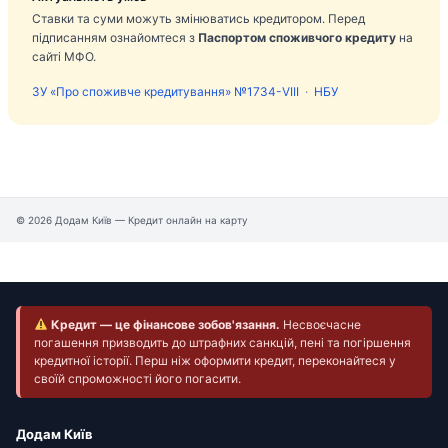
Ставки та суми можуть змінюватись кредитором. Перед
підписанням ознайомтеся з
Паспортом споживчого кредиту
на
сайті МФО.
ЗУ «Про споживче кредитування» №1734-VIII
·
НБУ
© 2026 Додам Київ — Кредит онлайн на карту
Кредит — це фінансове зобов'язання.
Несвоєчасне
погашення призводить до штрафних санкцій, пені та погіршення
кредитної історії. Перш ніж оформити кредит, переконайтеся у
своїй спроможності його погасити.
Додам Київ