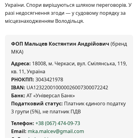
України. Спори вирішуються шляхом переговорів. У
разі недосягнення згоди — у судовому порядку за
місцезнаходженням Володільця.
ФОП Мальцев Костянтин Андрійович
(бренд
MKA)
Адреса:
18008, м. Черкаси, вул. Смілянська, 119,
кв. 11, Україна
РНОКПП:
3043421978
IBAN:
UA123220010000026007300072242
Банк:
АТ «Універсал Банк»
Податковий статус:
Платник єдиного податку
3 групи (5%), не платник ПДВ
Телефон:
+38 (067) 474-09-73
Email:
mka.malcev@gmail.com