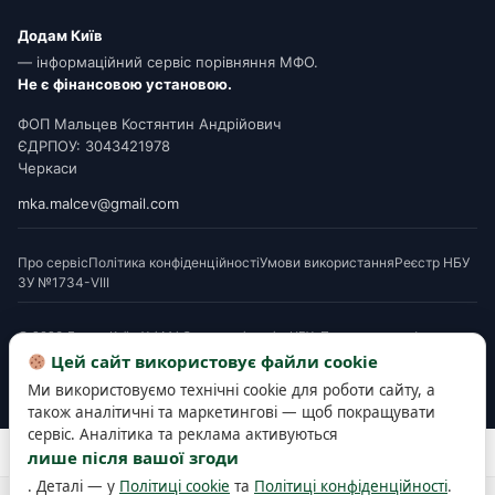
Додам Київ
— інформаційний сервіс порівняння МФО.
Не є фінансовою установою.
ФОП Мальцев Костянтин Андрійович
ЄДРПОУ: 3043421978
Черкаси
mka.malcev@gmail.com
Про сервіс
Політика конфіденційності
Умови використання
Реєстр НБУ
ЗУ №1734-VIII
© 2026 Додам Київ. Усі МФО мають ліцензію НБУ. Посилання на офери є
партнерськими. Перед підписанням ознайомтеся з Паспортом споживчого
Цей сайт використовує файли cookie
кредиту. Деякі матеріали готуються з використанням AI-інструментів і
Ми використовуємо технічні cookie для роботи сайту, а
верифікуються редакцією.
також аналітичні та маркетингові — щоб покращувати
сервіс. Аналітика та реклама активуються
Розробка та підтримка сайту —
SEOWORK
лише після вашої згоди
. Деталі — у
Політиці cookie
та
Політиці конфіденційності
.