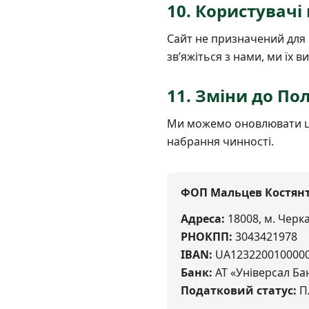
10. Користувачі
Сайт не призначений для 
звʼяжіться з нами, ми їх в
11. Зміни до По
Ми можемо оновлювати цю 
набрання чинності.
ФОП Мальцев Костян
Адреса:
18008, м. Черкас
РНОКПП:
3043421978
IBAN:
UA1232200100000
Банк:
АТ «Універсал Ба
Податковий статус:
Пл