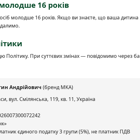
 молодше 16 років
осіб молодше 16 років. Якщо ви знаєте, що ваша дитина
идалимо.
літики
Політику. При суттєвих змінах — повідомимо через бане
тин Андрійович
(бренд MKA)
и, вул. Смілянська, 119, кв. 11, Україна
26007300072242
нк»
атник єдиного податку 3 групи (5%), не платник ПДВ