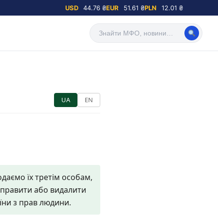
USD
44.76 ₴
EUR
51.61 ₴
PLN
12.01 ₴
UA
EN
даємо їх третім особам,
виправити або видалити
їни з прав людини.