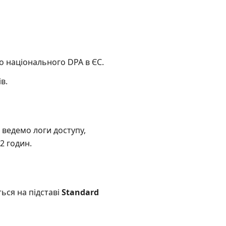
о національного DPA в ЄС.
в.
ведемо логи доступу,
2 годин.
ься на підставі
Standard