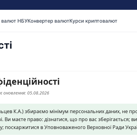
 валют НБУ
Конвертер валют
Курси криптовалют
сті
фіденційності
є оновлення: 05.08.2026
ев К.А.) збираємо мінімум персональних даних, не про
. Ви маєте право: дізнатися, що про вас зберігається; 
ду; поскаржитися в Уповноваженого Верховної Ради Укра