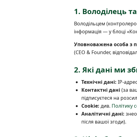
1. Володілець т
Володільцем (контролеро
інформація — у блоці «Кон
Уповноважена особа з п
(CEO & Founder, відповіда
2. Які дані ми 
Технічні дані:
IP-адрес
Контактні дані
(за ва
підписуєтеся на розсил
Cookie:
див.
Політику c
Аналітичні дані:
знеос
після вашої згоди).