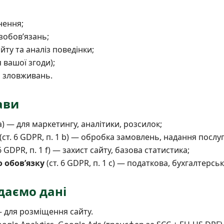
нення;
зобовʼязань;
ту та аналіз поведінки;
 вашої згоди);
та зловживань.
ави
 а) — для маркетингу, аналітики, розсилок;
(ст. 6 GDPR, п. 1 b) — обробка замовлень, надання послуг
6 GDPR, п. 1 f) — захист сайту, базова статистика;
 обовʼязку
(ст. 6 GDPR, п. 1 c) — податкова, бухгалтерськ
даємо дані
 для розміщення сайту.