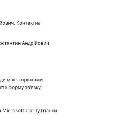
йович. Контактна
остянтин Андрійович
оди між сторінками.
єте форму звʼязку,
Microsoft Clarity (тільки