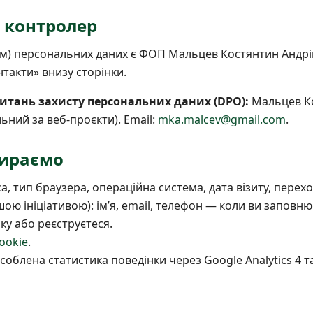
а контролер
м) персональних даних є ФОП Мальцев Костянтин Андрі
такти» внизу сторінки.
итань захисту персональних даних (DPO):
Мальцев К
льний за веб-проєкти). Email:
mka.malcev@gmail.com
.
збираємо
а, тип браузера, операційна система, дата візиту, перех
шою ініціативою): імʼя, email, телефон — коли ви заповню
ку або реєструєтеся.
ookie
.
облена статистика поведінки через Google Analytics 4 та 