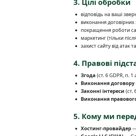
3. Цілі обробки
відповідь на ваші звер
виконання договірних 
покращення роботи сай
маркетинг (тільки після
захист сайту від атак 
4. Правові підст
Згода
(ст. 6 GDPR, п. 1
Виконання договору
Законні інтереси
(ст. 
Виконання правового
5. Кому ми пере
Хостинг-провайдер
—