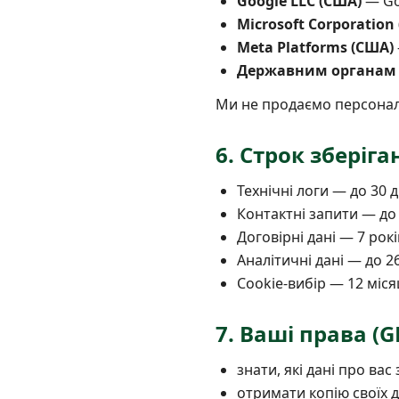
Google LLC (США)
— Goo
Microsoft Corporation
Meta Platforms (США)
Державним органам
Ми не продаємо персональ
6. Строк зберіга
Технічні логи — до 30 д
Контактні запити — до 
Договірні дані — 7 рок
Аналітичні дані — до 26
Cookie-вибір — 12 міся
7. Ваші права (G
знати, які дані про ва
отримати копію своїх д