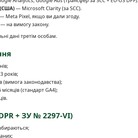
gle Analytics, Google Ads (трансфер за SCC + EU-US DPF)
 (США)
— Microsoft Clarity (за SCC).
— Meta Pixel, якщо ви дали згоду.
— на вимогу закону.
ні дані третім особам.
ння
нів;
3 років;
ів (вимога законодавства);
 місяців (стандарт GA4);
ців.
DPR + ЗУ № 2297-VI)
с збираються;
аних;