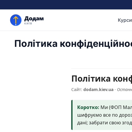
Курси
Політика конфіденційно
Політика кон
Сайт:
dodam.kiev.ua
·
Останн
Коротко:
Ми (ФОП Мальц
шифруємо все по дорозі
дані; забрати свою зго