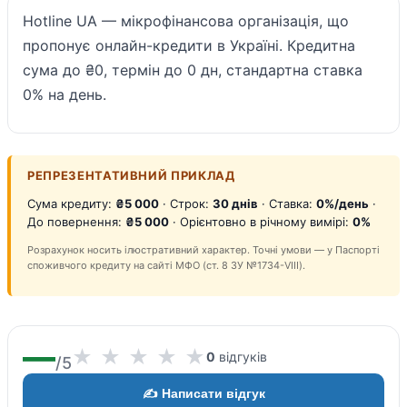
Hotline UA — мікрофінансова організація, що
пропонує онлайн-кредити в Україні. Кредитна
сума до ₴0, термін до 0 дн, стандартна ставка
0% на день.
РЕПРЕЗЕНТАТИВНИЙ ПРИКЛАД
Сума кредиту:
₴5 000
· Строк:
30 днів
· Ставка:
0%/день
·
До повернення:
₴5 000
· Орієнтовно в річному вимірі:
0%
Розрахунок носить ілюстративний характер. Точні умови — у Паспорті
споживчого кредиту на сайті МФО (ст. 8 ЗУ №1734-VIII).
—
★
★
★
★
★
0
відгуків
/5
✍️ Написати відгук