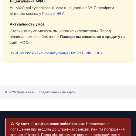
Ліцензування МФО
Усі МФО, які тут показані, мають ліцензію НБУ. Перевірити
ліцензію можна у
Реєстрі НБУ
.
Актуальність умов
Ставки та суми можуть змінюватись кредитором. Перед
підписанням ознайомтеся з
Паспортом споживчого кредиту
на
сайті МФО.
ЗУ «Про споживче кредитування» №1734-VIII
·
НБУ
© 2026 Додам Київ — Кредит онлайн на карту
Кредит — це фінансове зобов'язання.
Несвоєчасне
погашення призводить до штрафних санкцій, пені та погіршення
кредитної історії. Перш ніж оформити кредит, переконайтеся у