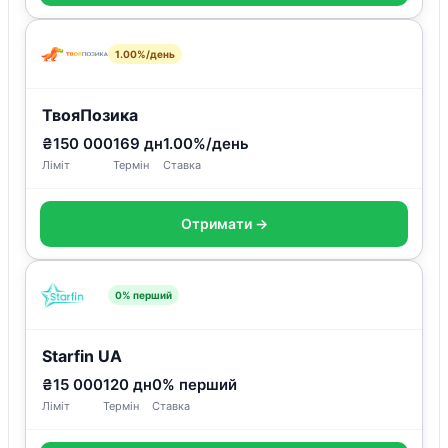
1.00%/день
ТвояПозика
₴150 000
169 дн
1.00%/день
Ліміт
Термін
Ставка
Отримати →
0% перший
Starfin UA
₴15 000
120 дн
0% перший
Ліміт
Термін
Ставка