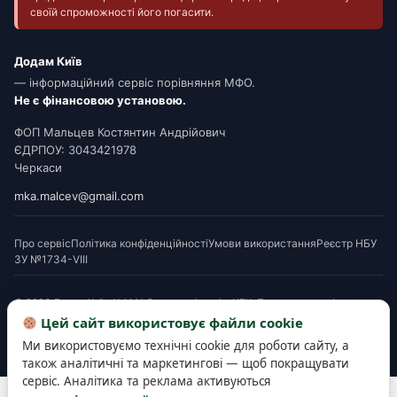
своїй спроможності його погасити.
Додам Київ
— інформаційний сервіс порівняння МФО.
Не є фінансовою установою.
ФОП Мальцев Костянтин Андрійович
ЄДРПОУ: 3043421978
Черкаси
mka.malcev@gmail.com
Про сервіс
Політика конфіденційності
Умови використання
Реєстр НБУ
ЗУ №1734-VIII
© 2026 Додам Київ. Усі МФО мають ліцензію НБУ. Посилання на офери є
партнерськими. Перед підписанням ознайомтеся з Паспортом споживчого
Цей сайт використовує файли cookie
кредиту. Деякі матеріали готуються з використанням AI-інструментів і
Ми використовуємо технічні cookie для роботи сайту, а
верифікуються редакцією.
також аналітичні та маркетингові — щоб покращувати
сервіс. Аналітика та реклама активуються
Розробка та підтримка сайту —
SEOWORK