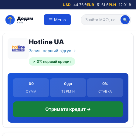
USD
44.76 ₴
EUR
51.61 ₴
PLN
12.01 ₴
☰ Меню
Hotline UA
Залиш перший відгук →
✓ 0% перший кредит
₴0
0 дн
0%
СУМА
ТЕРМІН
СТАВКА
Отримати кредит →