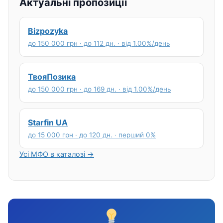
Актуальні пропозиції
Bizpozyka
до 150 000 грн · до 112 дн. · від 1.00%/день
ТвояПозика
до 150 000 грн · до 169 дн. · від 1.00%/день
Starfin UA
до 15 000 грн · до 120 дн. · перший 0%
Усі МФО в каталозі →