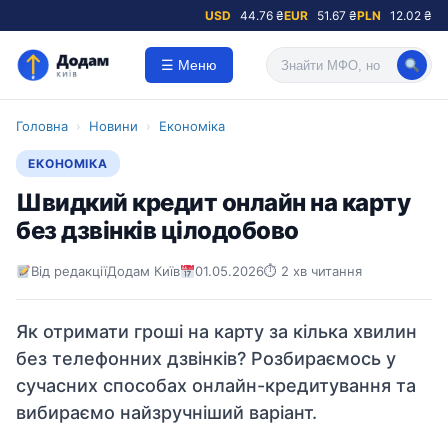
USD
44.76 ₴
EUR
51.67 ₴
PLN
12.02 ₴
☰ Меню
Головна
›
Новини
›
Економіка
ЕКОНОМІКА
Швидкий кредит онлайн на карту
без дзвінків цілодобово
Від редакції
Додам Київ
01.05.2026
⏱ 2 хв читання
Як отримати гроші на карту за кілька хвилин
без телефонних дзвінків? Розбираємось у
сучасних способах онлайн-кредитування та
вибираємо найзручніший варіант.