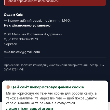
своїй спроможності його погасити.
Додам Київ
— інформаційний сервіс порівняння МФО.
Не є фінансовою установою.
ФОП Мальцев Костянтин Андрійович
ЄДРПОУ: 3043421978
Черкаси
mka.malcev@gmail.com
Про сервіс
Політика конфіденційності
Умови використання
Реєстр НБУ
ЗУ №1734-VIII
© 2026 Додам Київ. Усі МФО мають ліцензію НБУ. Посилання на офери є
партнерськими. Перед підписанням ознайомтеся з Паспортом споживчого
Цей сайт використовує файли cookie
кредиту. Деякі матеріали готуються з використанням AI-інструментів і
Ми використовуємо технічні cookie для роботи сайту, а
верифікуються редакцією.
також аналітичні та маркетингові — щоб покращувати
сервіс. Аналітика та реклама активуються
Розробка та підтримка сайту —
SEOWORK
лише після вашої згоди