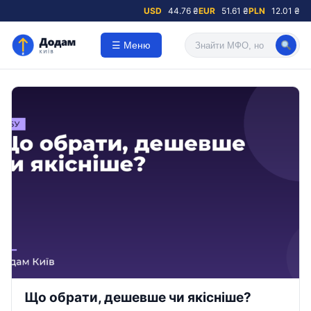
USD
44.76 ₴
EUR
51.61 ₴
PLN
12.01 ₴
☰ Меню
Що обрати, дешевше чи якісніше?