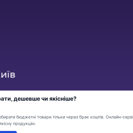
ати, дешевше чи якісніше?
обирати бюджетні товари тільки через брак коштів. Онлайн-сер
якісну продукцію.