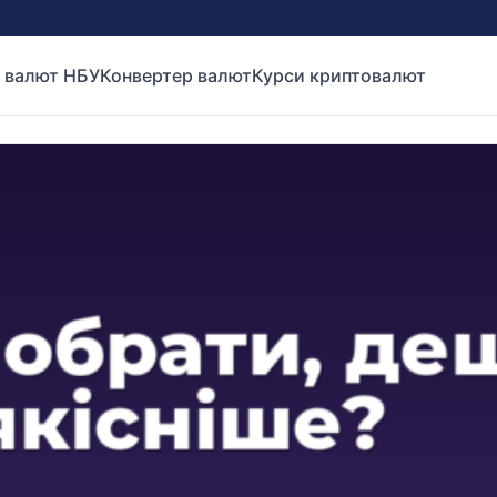
 валют НБУ
Конвертер валют
Курси криптовалют