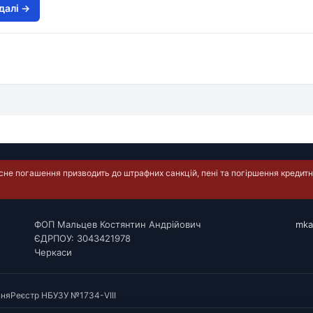
далi →
е погашення призводить до штрафних санкцій, пені та погіршення кредитно
ФОП Мальцев Костянтин Андрійович
mka
ЄДРПОУ: 3043421978
Черкаси
ння
Реєстр НБУ
ЗУ №1734-VIII