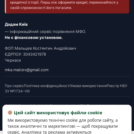
кредитної історії. Перш ніж оформити кредит, переконайтеся у
своїй спроможності його погасити.
Додам Київ
— інформаційний сервіс порівняння МФО.
Не є фінансовою установою.
ФОП Мальцев Костянтин Андрійович
ЄДРПОУ: 3043421978
Черкаси
mka.malcev@gmail.com
Про сервіс
Політика конфіденційності
Умови використання
Реєстр НБУ
ЗУ №1734-VIII
© 2026 Додам Київ. Усі МФО мають ліцензію НБУ. Посилання на офери є
партнерськими. Перед підписанням ознайомтеся з Паспортом споживчого
Цей сайт використовує файли cookie
кредиту. Деякі матеріали готуються з використанням AI-інструментів і
Ми використовуємо технічні cookie для роботи сайту, а
верифікуються редакцією.
також аналітичні та маркетингові — щоб покращувати
сервіс. Аналітика та реклама активуються