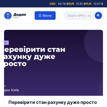
USD
44.76 ₴
EUR
51.61 ₴
PLN
12.01 ₴
☰ Меню
Перевірити стан рахунку дуже просто