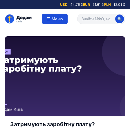
USD
44.76 ₴
EUR
51.61 ₴
PLN
12.01 ₴
☰ Меню
Затримують заробітну плату?