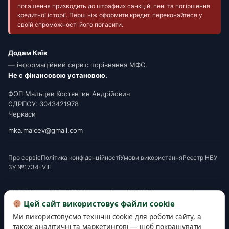
погашення призводить до штрафних санкцій, пені та погіршення
кредитної історії. Перш ніж оформити кредит, переконайтеся у
своїй спроможності його погасити.
Додам Київ
— інформаційний сервіс порівняння МФО.
Не є фінансовою установою.
ФОП Мальцев Костянтин Андрійович
ЄДРПОУ: 3043421978
Черкаси
mka.malcev@gmail.com
Про сервіс
Політика конфіденційності
Умови використання
Реєстр НБУ
ЗУ №1734-VIII
© 2026 Додам Київ. Усі МФО мають ліцензію НБУ. Посилання на офери є
партнерськими. Перед підписанням ознайомтеся з Паспортом споживчого
Цей сайт використовує файли cookie
кредиту. Деякі матеріали готуються з використанням AI-інструментів і
Ми використовуємо технічні cookie для роботи сайту, а
верифікуються редакцією.
також аналітичні та маркетингові — щоб покращувати