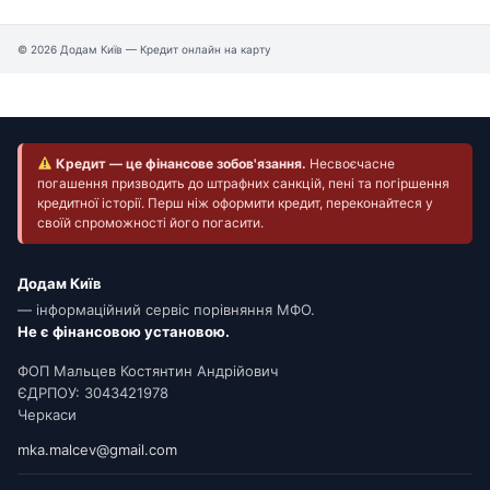
© 2026 Додам Київ — Кредит онлайн на карту
Кредит — це фінансове зобов'язання.
Несвоєчасне
погашення призводить до штрафних санкцій, пені та погіршення
кредитної історії. Перш ніж оформити кредит, переконайтеся у
своїй спроможності його погасити.
Додам Київ
— інформаційний сервіс порівняння МФО.
Не є фінансовою установою.
ФОП Мальцев Костянтин Андрійович
ЄДРПОУ: 3043421978
Черкаси
mka.malcev@gmail.com