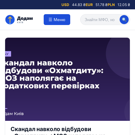
USD
44.83 ₴
EUR
51.78 ₴
PLN
12.05 ₴
☰ Меню
Скандал навколо відбудови