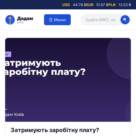
USD
44.76 ₴
EUR
51.67 ₴
PLN
12.02 ₴
☰ Меню
Затримують заробітну плату?