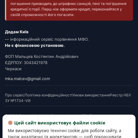
погашення призводить до штрафних санкцій, пені та погіршення
кредитної історії. Перш ніж оформити кредит, переконайтеся у
своїй спроможності його погасити.
Додам Київ
— інформаційний сервіс порівняння МФО.
Не є фінансовою установою.
ФОП Мальцев Костянтин Андрійович
ЄДРПОУ: 3043421978
Черкаси
mka.malcev@gmail.com
Про сервіс
Політика конфіденційності
Умови використання
Реєстр НБУ
ЗУ №1734-VIII
© 2026 Додам Київ. Усі МФО мають ліцензію НБУ. Посилання на офери є
партнерськими. Перед підписанням ознайомтеся з Паспортом споживчого
Цей сайт використовує файли cookie
кредиту. Деякі матеріали готуються з використанням AI-інструментів і
Ми використовуємо технічні cookie для роботи сайту, а
верифікуються редакцією.
також аналітичні та маркетингові — щоб покращувати