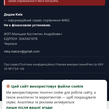
своїй спроможності його погасити.
Додам Київ
— інформаційний сервіс порівняння МФО.
Не є фінансовою установою.
ФОП Мальцев Костянтин Андрійович
ЄДРПОУ: 3043421978
Черкаси
mka.malcev@gmail.com
Про сервіс
Політика конфіденційності
Умови використання
Реєстр НБУ
ЗУ №1734-VIII
© 2026 Додам Київ. Усі МФО мають ліцензію НБУ. Посилання на офери є
партнерськими. Перед підписанням ознайомтеся з Паспортом споживчого
Цей сайт використовує файли cookie
кредиту. Деякі матеріали готуються з використанням AI-інструментів і
Ми використовуємо технічні cookie для роботи сайту, а
верифікуються редакцією.
також аналітичні та маркетингові — щоб покращувати
сервіс. Аналітика та реклама активуються
Розробка та підтримка сайту —
SEOWORK
лише після вашої згоди