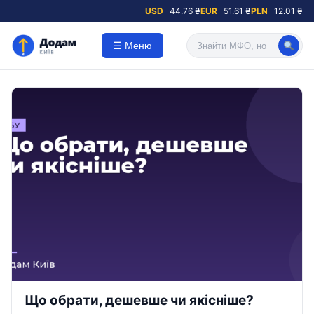
USD
44.76 ₴
EUR
51.61 ₴
PLN
12.01 ₴
☰ Меню
Що обрати, дешевше чи якісніше?