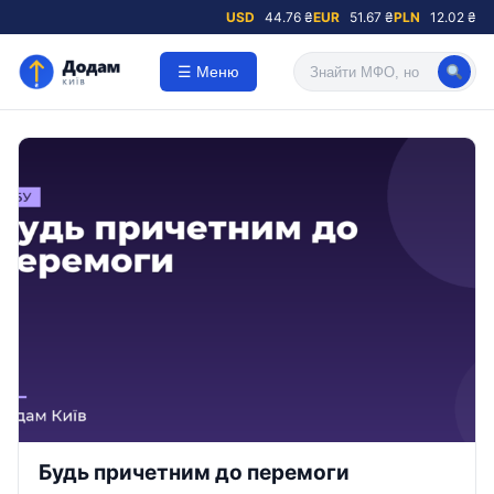
USD
44.76 ₴
EUR
51.67 ₴
PLN
12.02 ₴
☰ Меню
Будь причетним до перемоги