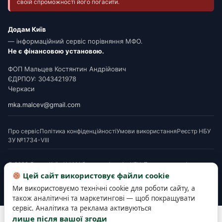
своїй спроможності його погасити.
Додам Київ
— інформаційний сервіс порівняння МФО.
Не є фінансовою установою.
ФОП Мальцев Костянтин Андрійович
ЄДРПОУ: 3043421978
Черкаси
mka.malcev@gmail.com
Про сервіс
Політика конфіденційності
Умови використання
Реєстр НБУ
ЗУ №1734-VIII
© 2026 Додам Київ. Усі МФО мають ліцензію НБУ. Посилання на офери є
партнерськими. Перед підписанням ознайомтеся з Паспортом споживчого
Цей сайт використовує файли cookie
кредиту. Деякі матеріали готуються з використанням AI-інструментів і
Ми використовуємо технічні cookie для роботи сайту, а
верифікуються редакцією.
також аналітичні та маркетингові — щоб покращувати
сервіс. Аналітика та реклама активуються
Розробка та підтримка сайту —
SEOWORK
лише після вашої згоди