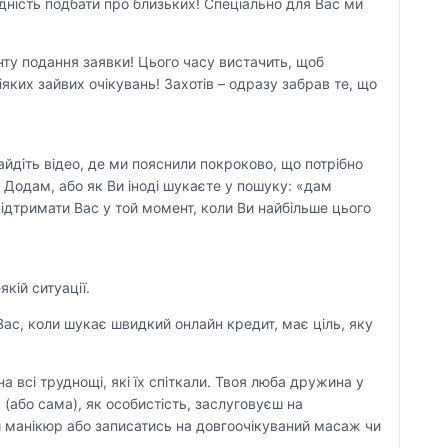
ідність подбати про близьких! Спеціально для Вас ми
нту подання заявки! Цього часу вистачить, щоб
ких зайвих очікувань! Захотів – одразу забрав те, що
айдіть відео, де ми пояснили покроково, що потрібно
. Додам, або як Ви іноді шукаєте у пошуку: «дам
ідтримати Вас у той момент, коли Ви найбільше цього
кій ситуації.
Вас, коли шукає швидкий онлайн кредит, має ціль, яку
 всі труднощі, які їх спіткали. Твоя люба дружина у
 (або сама), як особистість, заслуговуєш на
и манікюр або записатись на довгоочікуваний масаж чи