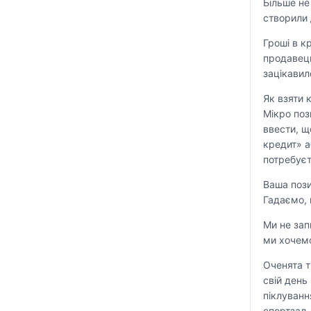
Більше не
створили 
Гроші в к
продавець
зацікавил
Як взяти 
Мікро поз
ввести, щ
кредит» а
потребуєт
Ваша поз
Гадаємо, 
Ми не зап
ми хочем
Оченята т
свій день
піклуванн
спортзал. 