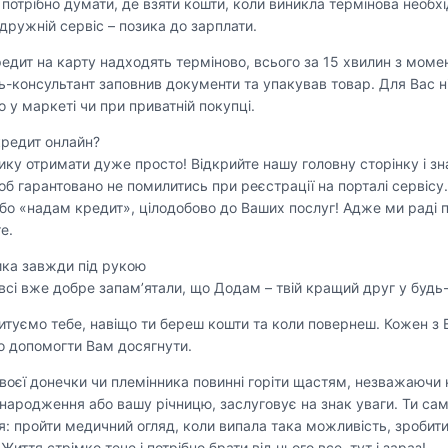
 потрібно думати, де взяти кошти, коли виникла термінова необх
дружній сервіс – позика до зарплати.
редит на карту надходять терміново, всього за 15 хвилин з моме
-консультант заповнив документи та упакував товар. Для Вас нія
о у маркеті чи при приватній покупці.
кредит онлайн?
ику отримати дуже просто! Відкрийте нашу головну сторінку і зн
об гарантовано не помилитись при реєстрації на порталі сервісу
бо «надам кредит», цілодобово до Ваших послуг! Адже ми раді п
е.
ика завжди під рукою
всі вже добре запам’ятали, що Додам – твій кращий друг у будь-я
итуємо тебе, навіщо ти береш кошти та коли повернеш. Кожен з 
о допомогти Вам досягнути.
воєї донечки чи племінника повинні горіти щастям, незважаючи на
 народження або вашу річницю, заслуговує на знак уваги. Ти сам
я: пройти медичний огляд, коли випала така можливість, зробит
Життя стрімко тече і потрібно брати від нього все, тут і зараз!