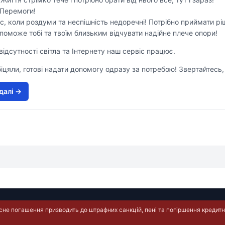
 Перемоги!
с, коли роздуми та неспішність недоречні! Потрібно приймати ріш
оможе тобі та твоїм близьким відчувати надійне плече опори!
 відсутності світла та Інтернету наш сервіс працює.
обіцяли, готові надати допомогу одразу за потребою! Звертайтесь
далi →
е погашення призводить до штрафних санкцій, пені та погіршення кредитно