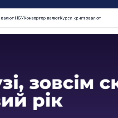
 валют НБУ
Конвертер валют
Курси криптовалют