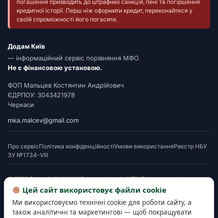
погашення призводить до штрафних санкцій, пені та погіршення
кредитної історії. Перш ніж оформити кредит, переконайтеся у
своїй спроможності його погасити.
Додам Київ
— інформаційний сервіс порівняння МФО.
Не є фінансовою установою.
ФОП Мальцев Костянтин Андрійович
ЄДРПОУ: 3043421978
Черкаси
mka.malcev@gmail.com
Про сервіс
Політика конфіденційності
Умови використання
Реєстр НБУ
ЗУ №1734-VIII
© 2026 Додам Київ. Усі МФО мають ліцензію НБУ. Посилання на офери є
партнерськими. Перед підписанням ознайомтеся з Паспортом споживчого
Цей сайт використовує файли cookie
кредиту. Деякі матеріали готуються з використанням AI-інструментів і
Ми використовуємо технічні cookie для роботи сайту, а
верифікуються редакцією.
також аналітичні та маркетингові — щоб покращувати