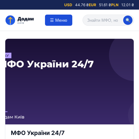
USD
44.76 ₴
EUR
51.61 ₴
PLN
12.01 ₴
☰ Меню
МФО України 24/7