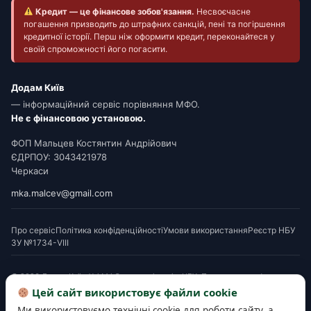
Кредит — це фінансове зобов'язання.
Несвоєчасне
погашення призводить до штрафних санкцій, пені та погіршення
кредитної історії. Перш ніж оформити кредит, переконайтеся у
своїй спроможності його погасити.
Додам Київ
— інформаційний сервіс порівняння МФО.
Не є фінансовою установою.
ФОП Мальцев Костянтин Андрійович
ЄДРПОУ: 3043421978
Черкаси
mka.malcev@gmail.com
Про сервіс
Політика конфіденційності
Умови використання
Реєстр НБУ
ЗУ №1734-VIII
© 2026 Додам Київ. Усі МФО мають ліцензію НБУ. Посилання на офери є
партнерськими. Перед підписанням ознайомтеся з Паспортом споживчого
Цей сайт використовує файли cookie
кредиту. Деякі матеріали готуються з використанням AI-інструментів і
Ми використовуємо технічні cookie для роботи сайту, а