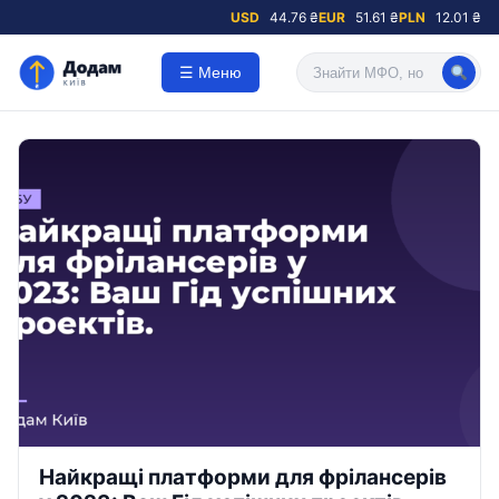
USD
44.76 ₴
EUR
51.61 ₴
PLN
12.01 ₴
☰ Меню
Найкращі платформи для фрілансерів