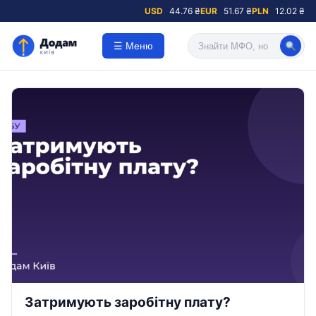
USD
44.76 ₴
EUR
51.67 ₴
PLN
12.02 ₴
☰ Меню
Затримують заробітну плату?