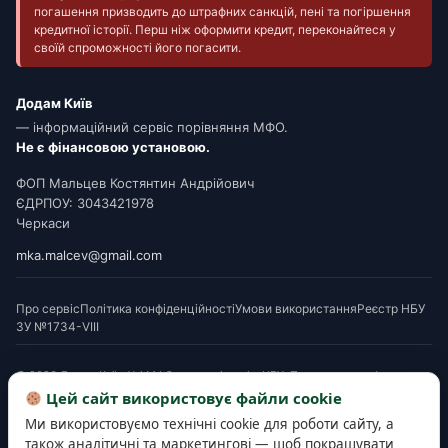
погашення призводить до штрафних санкцій, пені та погіршення
кредитної історії. Перш ніж оформити кредит, переконайтеся у
своїй спроможності його погасити.
Додам Київ
— інформаційний сервіс порівняння МФО.
Не є фінансовою установою.
ФОП Мальцев Костянтин Андрійович
ЄДРПОУ: 3043421978
Черкаси
mka.malcev@gmail.com
Про сервіс
Політика конфіденційності
Умови використання
Реєстр НБУ
ЗУ №1734-VIII
© 2026 Додам Київ. Усі МФО мають ліцензію НБУ. Посилання на офери є
партнерськими. Перед підписанням ознайомтеся з Паспортом споживчого
Цей сайт використовує файли cookie
кредиту. Деякі матеріали готуються з використанням AI-інструментів і
Ми використовуємо технічні cookie для роботи сайту, а
верифікуються редакцією.
також аналітичні та маркетингові — щоб покращувати