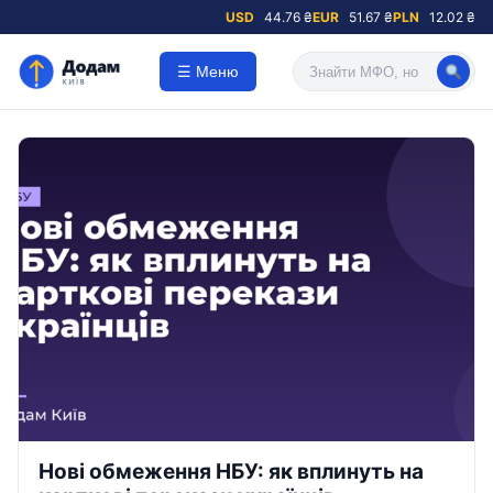
USD
44.76 ₴
EUR
51.67 ₴
PLN
12.02 ₴
☰ Меню
Нові обмеження НБУ: як вплинуть на