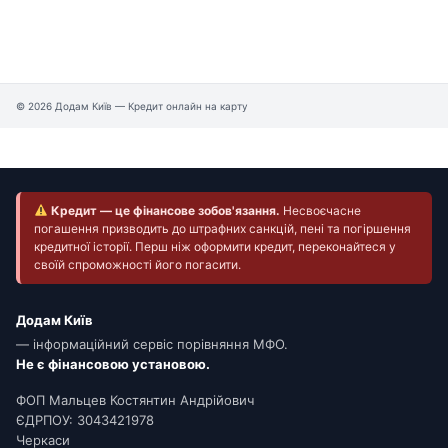
© 2026 Додам Київ — Кредит онлайн на карту
Кредит — це фінансове зобов'язання.
Несвоєчасне
погашення призводить до штрафних санкцій, пені та погіршення
кредитної історії. Перш ніж оформити кредит, переконайтеся у
своїй спроможності його погасити.
Додам Київ
— інформаційний сервіс порівняння МФО.
Не є фінансовою установою.
ФОП Мальцев Костянтин Андрійович
ЄДРПОУ: 3043421978
Черкаси