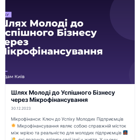
Шлях Молоді до Успішного Бізнесу
через Мікрофінансування
30.12.2023
Мікрофінанси: Ключ до Успіху Молодих Підприємців
Мікрофінансування являє собою справжній місток
між мрією та реальністю для молодих підприємців
, які прагнуть втілити свої ідеї у життя. У цьому