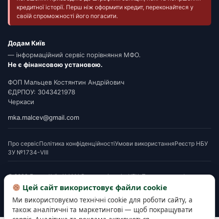
кредитної історії. Перш ніж оформити кредит, переконайтеся у
своїй спроможності його погасити.
Додам Київ
— інформаційний сервіс порівняння МФО.
Не є фінансовою установою.
ФОП Мальцев Костянтин Андрійович
ЄДРПОУ: 3043421978
Черкаси
mka.malcev@gmail.com
Про сервіс
Політика конфіденційності
Умови використання
Реєстр НБУ
ЗУ №1734-VIII
© 2026 Додам Київ. Усі МФО мають ліцензію НБУ. Посилання на офери є
партнерськими. Перед підписанням ознайомтеся з Паспортом споживчого
Цей сайт використовує файли cookie
кредиту. Деякі матеріали готуються з використанням AI-інструментів і
Ми використовуємо технічні cookie для роботи сайту, а
верифікуються редакцією.
також аналітичні та маркетингові — щоб покращувати