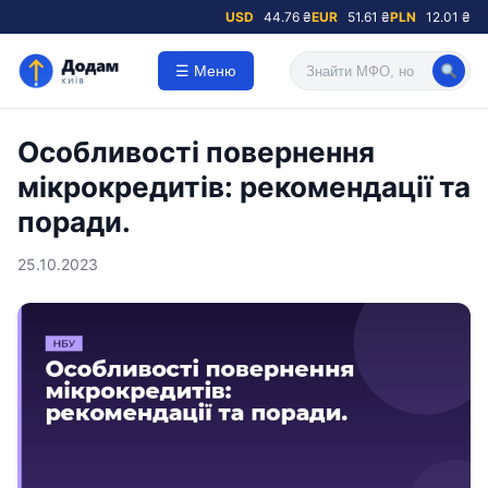
USD
44.76 ₴
EUR
51.61 ₴
PLN
12.01 ₴
☰ Меню
Особливості повернення
мікрокредитів: рекомендації та
поради.
25.10.2023