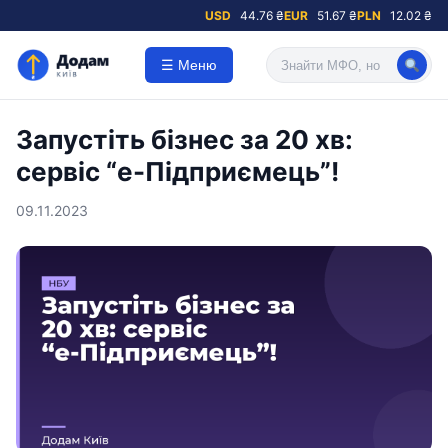
USD
44.76 ₴
EUR
51.67 ₴
PLN
12.02 ₴
☰ Меню
Запустіть бізнес за 20 хв:
сервіс “е-Підприємець”!
09.11.2023