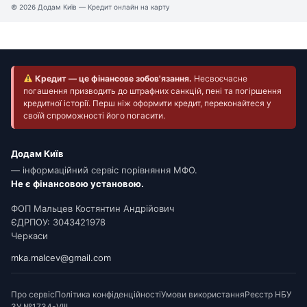
© 2026 Додам Київ — Кредит онлайн на карту
Кредит — це фінансове зобов'язання.
Несвоєчасне
погашення призводить до штрафних санкцій, пені та погіршення
кредитної історії. Перш ніж оформити кредит, переконайтеся у
своїй спроможності його погасити.
Додам Київ
— інформаційний сервіс порівняння МФО.
Не є фінансовою установою.
ФОП Мальцев Костянтин Андрійович
ЄДРПОУ: 3043421978
Черкаси
mka.malcev@gmail.com
Про сервіс
Політика конфіденційності
Умови використання
Реєстр НБУ
ЗУ №1734-VIII