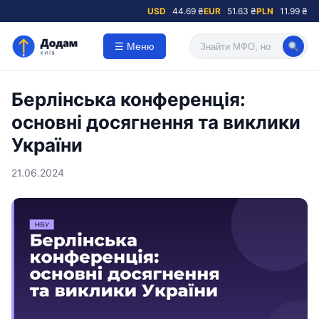
USD
44.69 ₴
EUR
51.63 ₴
PLN
11.99 ₴
☰ Меню
Берлінська конференція:
основні досягнення та виклики
України
21.06.2024