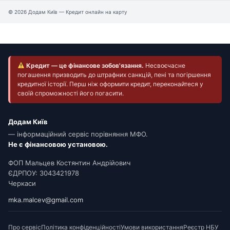
© 2026 Додам Київ — Кредит онлайн на карту
Кредит — це фінансове зобов'язання.
Несвоєчасне
погашення призводить до штрафних санкцій, пені та погіршення
кредитної історії. Перш ніж оформити кредит, переконайтеся у
своїй спроможності його погасити.
Додам Київ
— інформаційний сервіс порівняння МФО.
Не є фінансовою установою.
ФОП Мальцев Костянтин Андрійович
ЄДРПОУ: 3043421978
Черкаси
mka.malcev@gmail.com
Про сервіс
Політика конфіденційності
Умови використання
Реєстр НБУ