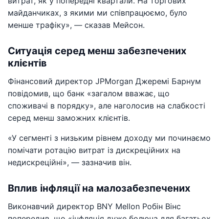
витрат, як у попередні квартали. На торгових
майданчиках, з якими ми співпрацюємо, було
менше трафіку», — сказав Мейсон.
Ситуація серед менш забезпечених
клієнтів
Фінансовий директор JPMorgan Джеремі Барнум
повідомив, що банк «загалом вважає, що
споживачі в порядку», але наголосив на слабкості
серед менш заможних клієнтів.
«У сегменті з низьким рівнем доходу ми починаємо
помічати ротацію витрат із дискреційних на
недискреційні», — зазначив він.
Вплив інфляції на малозабезпечених
Виконавчий директор BNY Mellon Робін Вінс
попередив, що «інфляція дуже болюча для багатьох