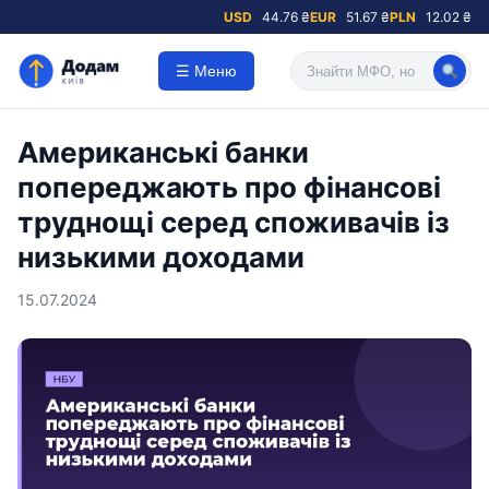
USD
44.76 ₴
EUR
51.67 ₴
PLN
12.02 ₴
☰ Меню
Американські банки
попереджають про фінансові
труднощі серед споживачів із
низькими доходами
15.07.2024