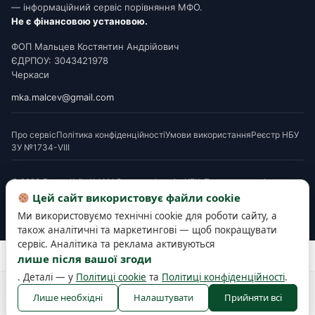
— інформаційний сервіс порівняння МФО.
Не є фінансовою установою.
ФОП Мальцев Костянтин Андрійович
ЄДРПОУ: 3043421978
Черкаси
mka.malcev@gmail.com
Про сервіс
Політика конфіденційності
Умови використання
Реєстр НБУ
ЗУ №1734-VIII
© 2026 Додам Київ. Усі МФО мають ліцензію НБУ. Посилання на офери є
партнерськими. Перед підписанням ознайомтеся з Паспортом споживчого
Цей сайт використовує файли cookie
кредиту. Деякі матеріали готуються з використанням AI-інструментів і
Ми використовуємо технічні cookie для роботи сайту, а
верифікуються редакцією.
також аналітичні та маркетингові — щоб покращувати
сервіс. Аналітика та реклама активуються
Розробка та підтримка сайту —
SEOWORK
лише після вашої згоди
. Деталі — у
Політиці cookie
та
Політиці конфіденційності
.
Політика конфіденційності
Політика cookie
Правила користування
Лише необхідні
Налаштувати
Прийняти всі
Публічна оферта
Налаштування cookies