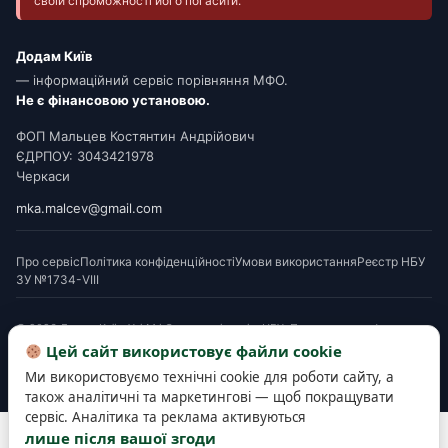
своїй спроможності його погасити.
Додам Київ
— інформаційний сервіс порівняння МФО.
Не є фінансовою установою.
ФОП Мальцев Костянтин Андрійович
ЄДРПОУ: 3043421978
Черкаси
mka.malcev@gmail.com
Про сервіс
Політика конфіденційності
Умови використання
Реєстр НБУ
ЗУ №1734-VIII
© 2026 Додам Київ. Усі МФО мають ліцензію НБУ. Посилання на офери є
партнерськими. Перед підписанням ознайомтеся з Паспортом споживчого
Цей сайт використовує файли cookie
кредиту. Деякі матеріали готуються з використанням AI-інструментів і
Ми використовуємо технічні cookie для роботи сайту, а
верифікуються редакцією.
також аналітичні та маркетингові — щоб покращувати
сервіс. Аналітика та реклама активуються
Розробка та підтримка сайту —
SEOWORK
лише після вашої згоди