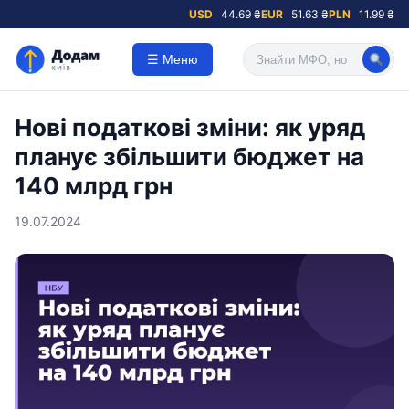
USD
44.69 ₴
EUR
51.63 ₴
PLN
11.99 ₴
☰ Меню
Нові податкові зміни: як уряд
планує збільшити бюджет на
140 млрд грн
19.07.2024