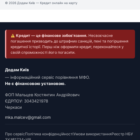
© 2026 Додам Київ — Кредит онлайн на карту
Кредит — це фінансове зобов'язання.
Несвоєчасне
погашення призводить до штрафних санкцій, пені та погіршення
кредитної історії. Перш ніж оформити кредит, переконайтеся у
своїй спроможності його погасити.
Додам Київ
— інформаційний сервіс порівняння МФО.
Не є фінансовою установою.
ФОП Мальцев Костянтин Андрійович
ЄДРПОУ: 3043421978
Черкаси
mka.malcev@gmail.com
Про сервіс
Політика конфіденційності
Умови використання
Реєстр НБУ
ЗУ №1734-VIII