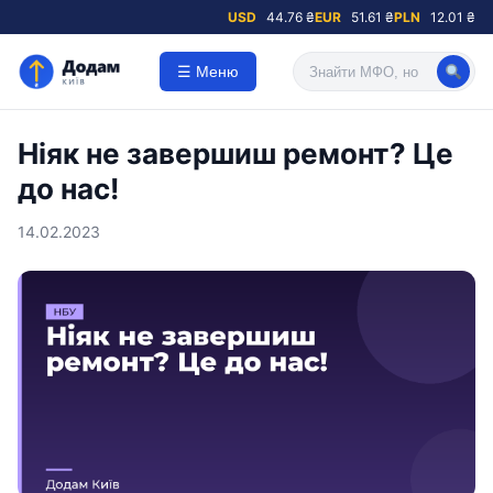
USD
44.76 ₴
EUR
51.61 ₴
PLN
12.01 ₴
☰ Меню
Ніяк не завершиш ремонт? Це
до нас!
14.02.2023