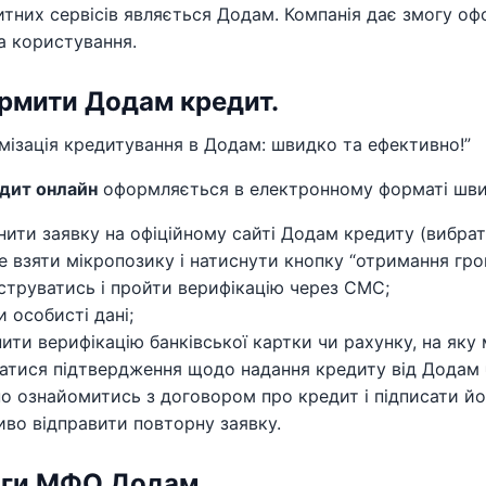
тних сервісів являється Додам. Компанія дає змогу о
за користування.
рмити Додам кредит.
ізація кредитування в Додам: швидко та ефективно!”
дит онлайн
оформляється в електронному форматі швидк
нити заявку на офіційному сайті Додам кредиту (вибрат
е взяти мікропозику і натиснути кнопку “отримання гро
струватись і пройти верифікацію через СМС;
и особисті дані;
нити верифікацію банківської картки чи рахунку, на яку
атися підтвердження щодо надання кредиту від Додам
о ознайомитись з договором про кредит і підписати й
во відправити повторну заявку.
аги МФО Додам