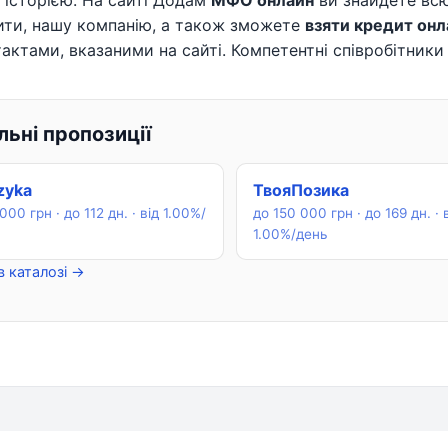
історією. На сайті Додам
МФО онлайн
ви знайдете всю
ити, нашу компанію, а також зможете
взяти кредит онл
тактами, вказаними на сайті. Компетентні співробітники 
ьні пропозиції
zyka
ТвояПозика
000 грн · до 112 дн. · від 1.00%/
до 150 000 грн · до 169 дн. · 
1.00%/день
в каталозі →