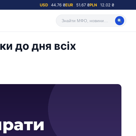
USD
44.76 ₴
EUR
51.67 ₴
PLN
12.02 ₴
и до дня всіх