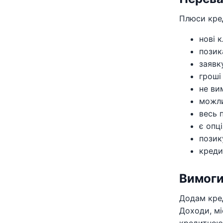
Плюси кред
нові 
позик
заявк
гроші
не ви
можл
весь 
є опц
позик
креди
Вимоги
Додам кред
Доходи, мі