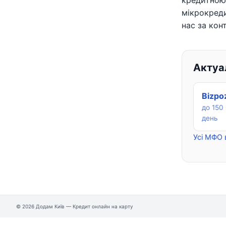
кредитною 
мікрокред
нас за кон
Актуал
Bizpo
до 150 
день
Усі МФО 
© 2026 Додам Київ — Кредит онлайн на карту