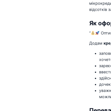
мікрокреди
відсотків 
Як офо
“
Оптим
Додам
кре
запов
хочет
зареє
ввест
здійс
дочек
уважн
можли
Перев