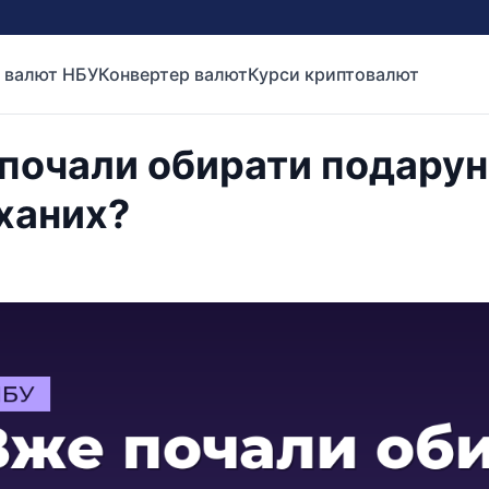
 валют НБУ
Конвертер валют
Курси криптовалют
почали обирати подарунк
ханих?