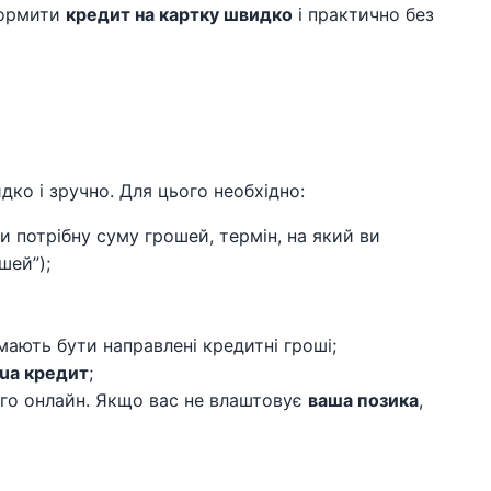
формити
кредит на картку швидко
і практично без
о і зручно. Для цього необхідно:
и потрібну суму грошей, термін, на який ви
шей”);
 мають бути направлені кредитні гроші;
ua кредит
;
ого онлайн. Якщо вас не влаштовує
ваша позика
,