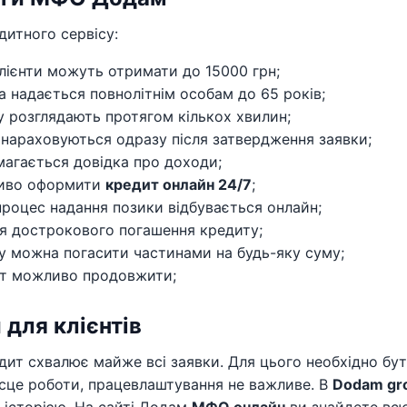
итного сервісу:
клієнти можуть отримати до 15000 грн;
а надається повнолітнім особам до 65 років;
у розглядають протягом кількох хвилин;
 нараховуються одразу після затвердження заявки;
магається довідка про доходи;
иво оформити
кредит онлайн 24/7
;
процес надання позики відбувається онлайн;
ія дострокового погашення кредиту;
у можна погасити частинами на будь-яку суму;
т можливо продовжити;
 для клієнтів
ит схвалює майже всі заявки. Для цього необхідно бут
сце роботи, працевлаштування не важливе. В
Dodam gro