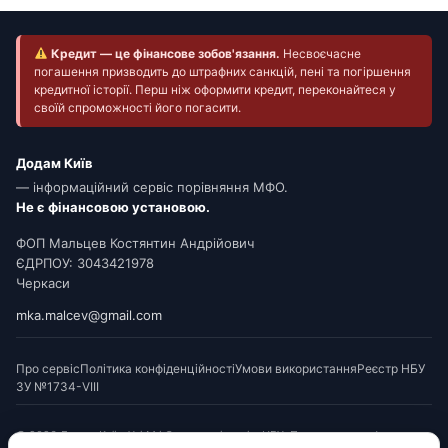
Кредит — це фінансове зобов'язання.
Несвоєчасне
погашення призводить до штрафних санкцій, пені та погіршення
кредитної історії. Перш ніж оформити кредит, переконайтеся у
своїй спроможності його погасити.
Додам Київ
— інформаційний сервіс порівняння МФО.
Не є фінансовою установою.
ФОП Мальцев Костянтин Андрійович
ЄДРПОУ: 3043421978
Черкаси
mka.malcev@gmail.com
Про сервіс
Політика конфіденційності
Умови використання
Реєстр НБУ
ЗУ №1734-VIII
© 2026 Додам Київ. Усі МФО мають ліцензію НБУ. Посилання на офери є