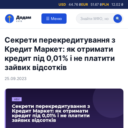
USD
44.76 ₴
EUR
51.67 ₴
PLN
12.02 ₴
☰ Меню
Секрети перекредитування з
Кредит Маркет: як отримати
кредит під 0,01% і не платити
зайвих відсотків
25.09.2023