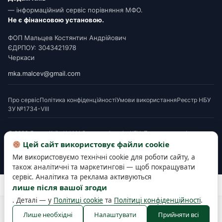
— інформаційний сервіс порівняння МФО.
Не є фінансовою установою.
ФОП Мальцев Костянтин Андрійович
ЄДРПОУ: 3043421978
Черкаси
mka.malcev@gmail.com
Про сервіс
Політика конфіденційності
Умови використання
Реєстр НБУ
ЗУ №1734-VIII
© 2026 Додам Київ. Усі МФО мають ліцензію НБУ. Посилання на офери є
партнерськими. Перед підписанням ознайомтеся з Паспортом споживчого
Цей сайт використовує файли cookie
кредиту. Деякі матеріали готуються з використанням AI-інструментів і
Ми використовуємо технічні cookie для роботи сайту, а
верифікуються редакцією.
також аналітичні та маркетингові — щоб покращувати
сервіс. Аналітика та реклама активуються
Розробка та підтримка сайту —
SEOWORK
лише після вашої згоди
. Деталі — у
Політиці cookie
та
Політиці конфіденційності
.
Політика конфіденційності
Політика cookie
Правила користування
Лише необхідні
Налаштувати
Прийняти всі