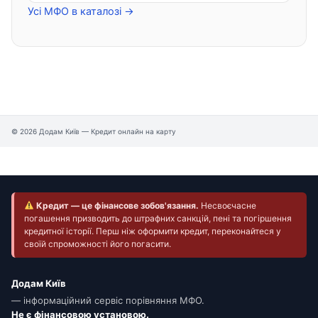
Усі МФО в каталозі →
© 2026 Додам Київ — Кредит онлайн на карту
Кредит — це фінансове зобов'язання.
Несвоєчасне
погашення призводить до штрафних санкцій, пені та погіршення
кредитної історії. Перш ніж оформити кредит, переконайтеся у
своїй спроможності його погасити.
Додам Київ
— інформаційний сервіс порівняння МФО.
Не є фінансовою установою.