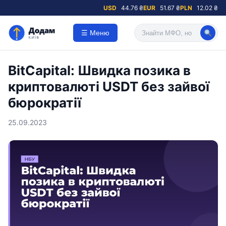
USD
44.76 ₴
EUR
51.67 ₴
PLN
12.02 ₴
☰ Меню
ВіtСаріtal: Швидка позика в
криптовалюті USDT без зайвої
бюрократії
25.09.2023