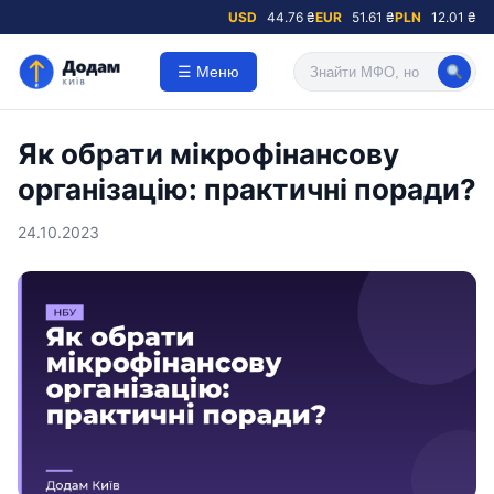
USD
44.76 ₴
EUR
51.61 ₴
PLN
12.01 ₴
☰ Меню
Як обрати мікрофінансову
організацію: практичні поради?
24.10.2023