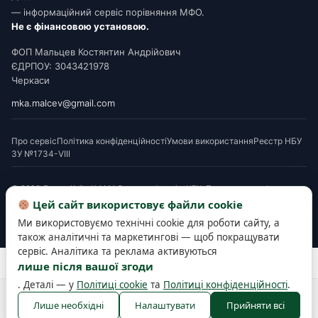
— інформаційний сервіс порівняння МФО.
Не є фінансовою установою.
ФОП Мальцев Костянтин Андрійович
ЄДРПОУ: 3043421978
Черкаси
mka.malcev@gmail.com
Про сервіс
Політика конфіденційності
Умови використання
Реєстр НБУ
ЗУ №1734-VIII
© 2026 Додам Київ. Усі МФО мають ліцензію НБУ. Посилання на офери є
партнерськими. Перед підписанням ознайомтеся з Паспортом споживчого
Цей сайт використовує файли cookie
кредиту. Деякі матеріали готуються з використанням AI-інструментів і
Ми використовуємо технічні cookie для роботи сайту, а
верифікуються редакцією.
також аналітичні та маркетингові — щоб покращувати
сервіс. Аналітика та реклама активуються
Розробка та підтримка сайту —
SEOWORK
лише після вашої згоди
. Деталі — у
Політиці cookie
та
Політиці конфіденційності
.
Політика конфіденційності
Політика cookie
Правила користування
Лише необхідні
Налаштувати
Прийняти всі