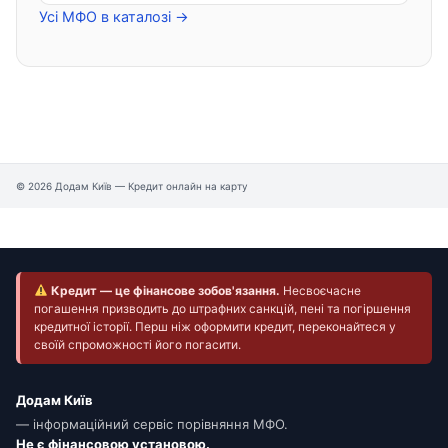
Усі МФО в каталозі →
© 2026 Додам Київ — Кредит онлайн на карту
Кредит — це фінансове зобов'язання.
Несвоєчасне
погашення призводить до штрафних санкцій, пені та погіршення
кредитної історії. Перш ніж оформити кредит, переконайтеся у
своїй спроможності його погасити.
Додам Київ
— інформаційний сервіс порівняння МФО.
Не є фінансовою установою.