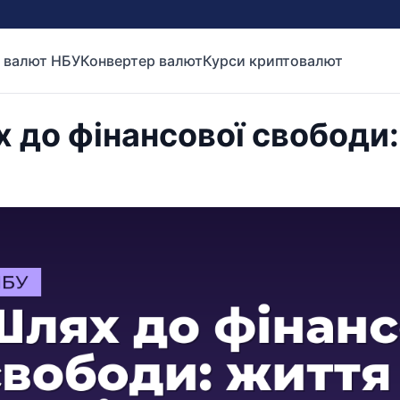
 валют НБУ
Конвертер валют
Курси криптовалют
 до фінансової свободи: