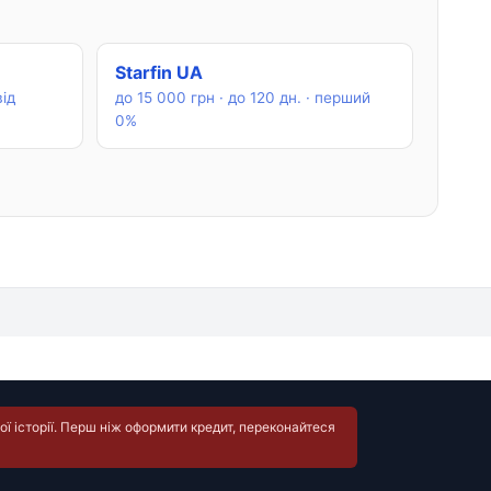
Starfin UA
від
до 15 000 грн · до 120 дн. · перший
0%
ї історії. Перш ніж оформити кредит, переконайтеся