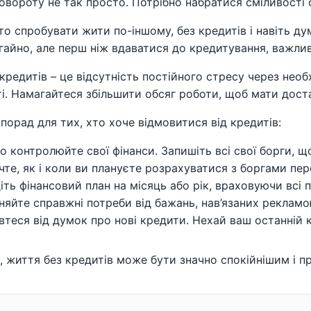
овороту не так просто. Потрібно набратися сміливості с
то спробувати жити по-іншому, без кредитів і навіть д
егайно, але перш ніж вдаватися до кредитування, важли
кредитів – це відсутність постійного стресу через необ
і. Намагайтеся збільшити обсяг роботи, щоб мати доста
 порад для тих, хто хоче відмовитися від кредитів:
о контролюйте свої фінанси. Запишіть всі свої борги, щ
чте, як і коли ви плануєте розрахуватися з боргами пе
іть фінансовий план на місяць або рік, враховуючи всі 
зняйте справжні потреби від бажань, нав’язаних рекламо
втеся від думок про нові кредити. Нехай ваш останній 
, життя без кредитів може бути значно спокійнішим і п