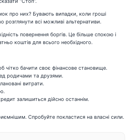
казати “Стоп”.
умок про них? Бувають випадки, коли гроші
во розглянути всі можливі альтернативи.
хідність повернення боргів. Це більше спокою і
тньо коштів для всього необхідного.
об чітко бачити своє фінансове становище.
ред родичами та друзями.
плановані витрати.
ю.
кредит залишиться дійсно останнім.
риємнішим. Спробуйте покластися на власні сили.