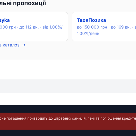
ьні пропозиції
zyka
ТвояПозика
000 грн · до 112 дн. · від 1.00%/
до 150 000 грн · до 169 дн. · 
1.00%/день
в каталозі →
е погашення призводить до штрафних санкцій, пені та погіршення кредитно