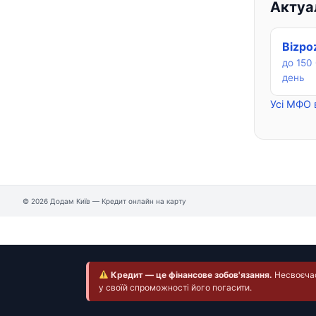
Актуал
Bizpo
до 150 
день
Усі МФО 
© 2026 Додам Київ — Кредит онлайн на карту
Кредит — це фінансове зобов'язання.
Несвоєчасн
у своїй спроможності його погасити.