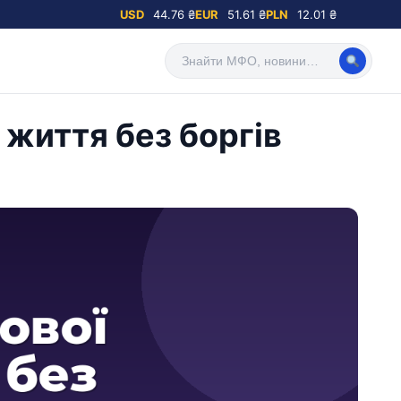
USD
44.76 ₴
EUR
51.61 ₴
PLN
12.01 ₴
 життя без боргів