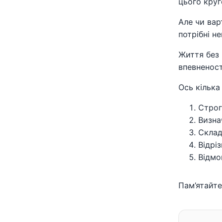
цього круг
Але чи вар
потрібні н
Життя без 
впевненост
Ось кілька
Строг
Визна
Склад
Відрі
Відмо
Пам’ятайте