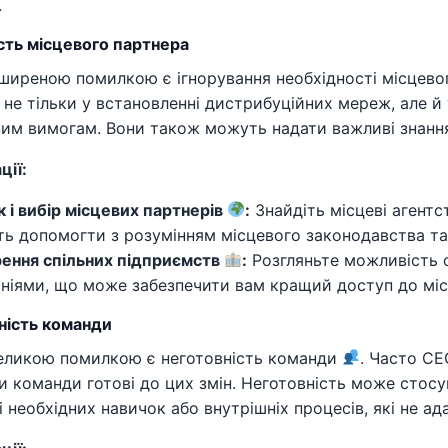
.
ість місцевого партнера
ширеною помилкою є ігнорування необхідності місцево
не тільки у встановленні дистрибуційних мереж, але й 
им вимогам. Вони також можуть надати важливі знання
ції:
 і вибір місцевих партнерів
:
Знайдіть місцеві агентс
ь допомогти з розумінням місцевого законодавства та 
ення спільних підприємств
:
Розгляньте можливість 
ніями, що може забезпечити вам кращий доступ до місц
ність команди
еликою помилкою є неготовність команди
. Часто СЕ
ни команди готові до цих змін. Неготовність може стос
і необхідних навичок або внутрішніх процесів, які не а