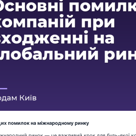
цих помилок на міжнародному ринку
іжнародний ринок — це важливий крок для будь-якої к