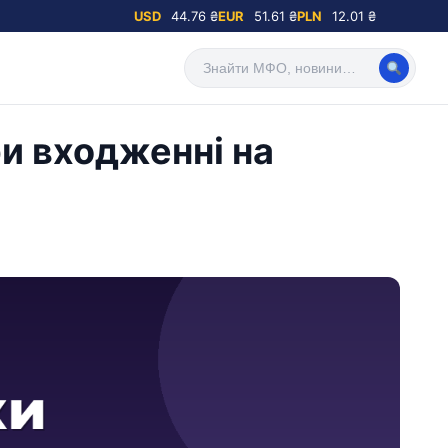
USD
44.76 ₴
EUR
51.61 ₴
PLN
12.01 ₴
и входженні на