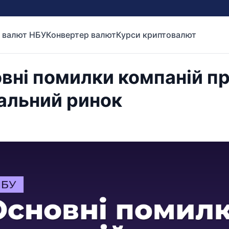
 валют НБУ
Конвертер валют
Курси криптовалют
вні помилки компаній пр
альний ринок