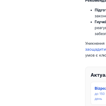
Рекоменда
Підго
закон
Гнучк
реагу
забез
Уникнення 
заощадити
умов є кл
Актуал
Bizpo
до 150 
день