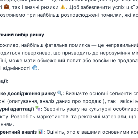
ті
, так і значні ризики
. Щоб забезпечити успіх ціє
озглянемо три найбільш розповсюджені помилки, які ко
льний вибір ринку
можливо, найбільш фатальна помилка — це неправильни
одиться поверхнево, що призводить до нерозуміння міс
аїні, може мати обмежений попит або зовсім не продават
і відмінності
.
ції:
ке дослідження ринку
:
Визначте основні сегменти сп
сні (опитування, аналіз даних про продажі), так і якісні
урні адаптації
:
Зверніть увагу на культурні особливо
кту. Розробіть маркетингові та рекламні матеріали, що
анням.
рентний аналіз
:
Оцініть, хто є вашими основними конк