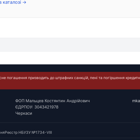
в каталозі →
е погашення призводить до штрафних санкцій, пені та погіршення кредитно
ФОП Мальцев Костянтин Андрійович
mka
ЄДРПОУ: 3043421978
Черкаси
ння
Реєстр НБУ
ЗУ №1734-VIII