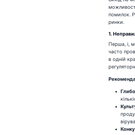
можливос
помилок. Р
ринки.
1. Неправи
Перша, і, 
часто пров
в одній кр
регуляторн
Рекоменда
Глибо
кількі
Культ
проду
вірув
Конку