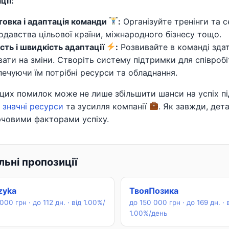
ції:
товка і адаптація команди
:
Організуйте тренінги та с
одавства цільової країни, міжнародного бізнесу тощо.
ість і швидкість адаптації
:
Розвивайте в команді зда
вати на зміни. Створіть систему підтримки для співробі
печуючи їм потрібні ресурси та обладнання.
цих помилок може не лише збільшити шанси на успіх п
 значні ресурси
та зусилля компанії
. Як завжди, дет
ючовими факторами успіху.
ьні пропозиції
zyka
ТвояПозика
000 грн · до 112 дн. · від 1.00%/
до 150 000 грн · до 169 дн. · 
1.00%/день