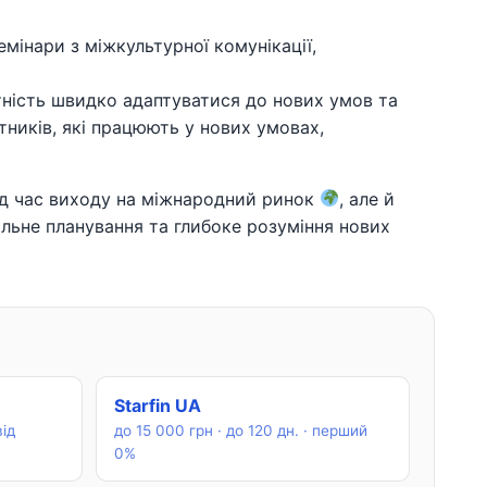
емінари з міжкультурної комунікації,
тність швидко адаптуватися до нових умов та
тників, які працюють у нових умовах,
ід час виходу на міжнародний ринок
, але й
альне планування та глибоке розуміння нових
Starfin UA
від
до 15 000 грн · до 120 дн. · перший
0%