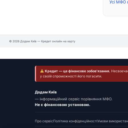
Усі МФО 
© 2026 Додам Київ — Кредит онлайн на карту
Кредит — це фінансове зобов'язання.
Несвоєчасн
у своїй спроможності його погасити.
Додам Київ
— інформаційний сервіс порівняння МФО.
Не є фінансовою установою.
Про сервіс
Політика конфіденційності
Умови використа