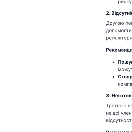
ринку
2. Відсутн
Другою по
допомогти 
регуляторн
Рекоменда
Пошук
можут
Створ
компа
3. Неготов
Третьою в
не всі чле
відсутност