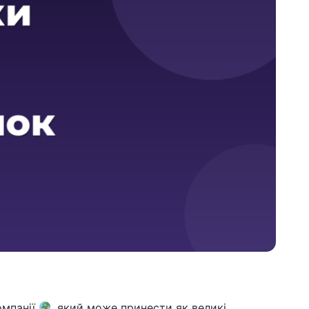
омпанії
, який може принести як великі