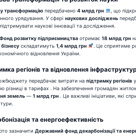
у трансформацію
передбачено
4 млрд грн
, що підк
нного урядування. У сфері
наукових досліджень
передб
підтримувати наукові інновації та дослідження.
Фонд розвитку підприємництва
отримає
18 млрд грн
н
 бізнесу
складатимуть
1,4 млрд грн
. Це сприятиме р
ономічного відновлення України.
имка регіонів та відновлення інфраструкту
ржбюджету передбачає витрати на
підтримку регіонів
у
ю різниці в тарифах . На забезпечення громадян житл
ння земель
—
1 млрд грн
. Це важливі ініціативи, які с
тури.
бонізація та енергоефективність
рто зазначити
Державний фонд декарбонізації та енер