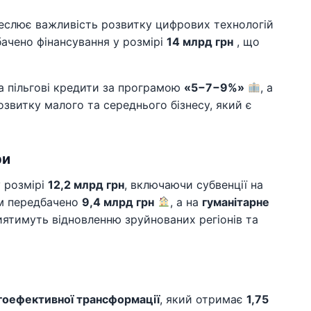
реслює важливість розвитку цифрових технологій
ачено фінансування у розмірі
14 млрд грн
, що
а пільгові кредити за програмою
«5−7−9%»
, а
озвитку малого та середнього бізнесу, який є
ри
 розмірі
12,2 млрд грн
, включаючи субвенції на
ом передбачено
9,4 млрд грн
, а на
гуманітарне
приятимуть відновленню зруйнованих регіонів та
гоефективної трансформації
, який отримає
1,75