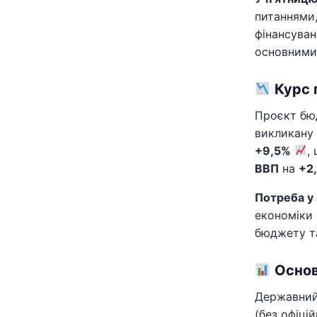
питаннями,
фінансуван
основними 
Курс 
Проєкт бю
викликану 
+9,5%
,
ВВП
на
+2
Потреба у 
економіки 
бюджету та
Осно
Державний 
(без офіці