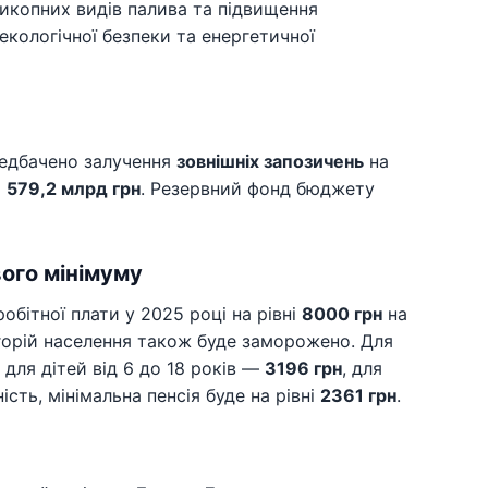
викопних видів палива та підвищення
кологічної безпеки та енергетичної
редбачено залучення
зовнішніх запозичень
на
і
579,2 млрд грн
. Резервний фонд бюджету
ого мінімуму
обітної плати у 2025 році на рівні
8000 грн
на
горій населення також буде заморожено. Для
, для дітей від 6 до 18 років —
3196 грн
, для
ність, мінімальна пенсія буде на рівні
2361 грн
.