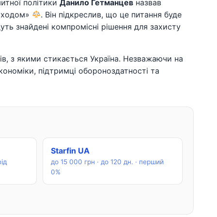
митної політики
Данило Гетманцев
назвав
заходом»
. Він підкреслив, що це питання буде
уть знайдені компромісні рішення для захисту
в, з якими стикається Україна. Незважаючи на
економіки, підтримці обороноздатності та
Starfin UA
від
до 15 000 грн · до 120 дн. · перший
0%