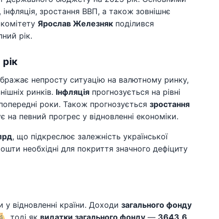
 інфляція, зростання ВВП, а також зовнішнє
 комітету
Ярослав Железняк
поділився
ний рік.
 рік
ображає непросту ситуацію на валютному ринку,
нішніх ринків.
Інфляція
прогнозується на рівні
 попередні роки. Також прогнозується
зростання
є на певний прогрес у відновленні економіки.
лрд
, що підкреслює залежність української
 кошти необхідні для покриття значного дефіциту
и у відновленні країни. Доходи
загального фонду
, тоді як
видатки загального фонду
—
3643,6