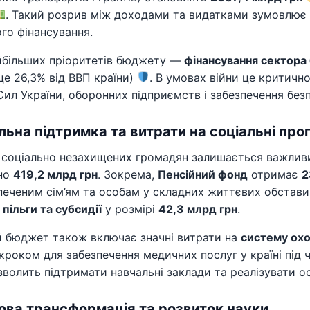
. Такий розрив між доходами та видатками зумовлює н
го фінансування.
айбільших пріоритетів бюджету —
фінансування сектора
це 26,3% від ВВП країни)
. В умовах війни це критичн
ил України, оборонних підприємств і забезпечення без
льна підтримка та витрати на соціальні про
 соціально незахищених громадян залишається важливи
но
419,2 млрд грн
. Зокрема,
Пенсійний фонд
отримає
2
еченим сім’ям та особам у складних життєвих обстав
а
пільги та субсидії
у розмірі
42,3 млрд грн
.
 бюджет також включає значні витрати на
систему охо
роком для забезпечення медичних послуг у країні під ч
зволить підтримати навчальні заклади та реалізувати о
ва трансформація та розвиток науки