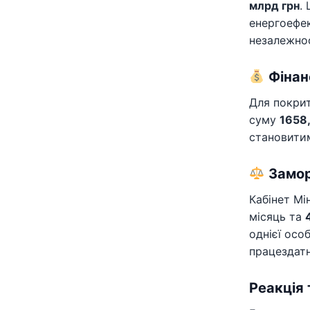
млрд грн
.
енергоефек
незалежнос
Фінан
Для покри
суму
1658
становит
Замор
Кабінет Мі
місяць та
однієї осо
працездат
Реакція 