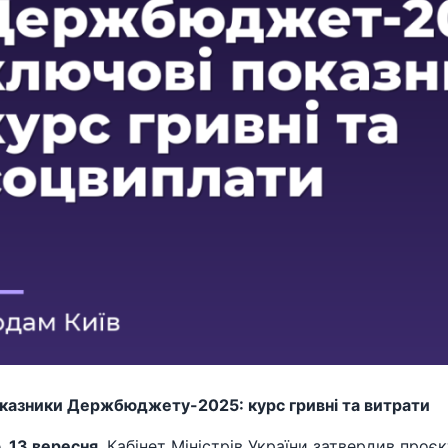
оказники Держбюджету-2025: курс гривні та витрати
, 13 вересня
, Кабінет Міністрів України затвердив про