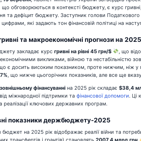
 що обговорюються в контексті бюджету, є курс гривні,
ня та дефіцит бюджету. Заступник голови Податкового
цифрами, які задають тон фінансовій політиці на наступ
гривні та макроекономічні прогнози на 2025
джету закладає курс
гривні на рівні 45 грн/$
, що від
економічними викликами, війною та нестабільністю зов
 що є досить високим показником, проте нижчим, ніж у
,7%
, що нижче цьогорічних показників, але все ще вказу
зовнішньому фінансуванні
на 2025 рік складає
$38,4 м
від міжнародної підтримки та
фінансової допомоги
. Ці
 реалізації ключових державних програм.
вні показники держбюджету-2025
бюджет на 2025 рік відображає реалії війни та потреб
йних трансфертів і грантів) становлять
2007,4 млрд грн