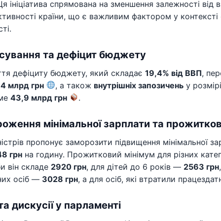
 Ця ініціатива спрямована на зменшення залежності від 
тивності країни, що є важливим фактором у контексті е
ті.
сування та дефіцит бюджету
ття дефіциту бюджету, який складає
19,4% від ВВП
, пе
,4 млрд грн
, а також
внутрішніх запозичень
у розмір
име
43,9 млрд грн
.
оження мінімальної зарплати та прожитков
ністрів пропонує заморозити підвищення мінімальної зар
48 грн
на годину. Прожитковий мінімум для різних кате
би він складе
2920 грн
, для дітей до 6 років —
2563 грн
них осіб —
3028 грн
, а для осіб, які втратили працездат
та дискусії у парламенті