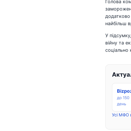
Голова ком
заморожен
додатково 
найбільш в
У підсумку
війну та е
соціально
Актуал
Bizpo
до 150 
день
Усі МФО 