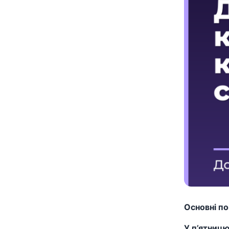
Основні п
У п’ятницю