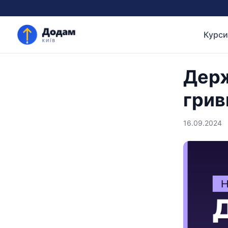
Курси
Держ
грив
16.09.2024