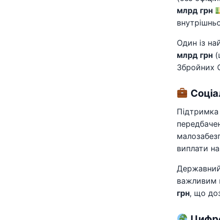
млрд грн
внутрішньо
Один із н
млрд грн
(
Збройних С
Соціа
Підтримка
передбаче
малозабезп
виплати н
Державний
важливим к
грн
, що до
Цифро