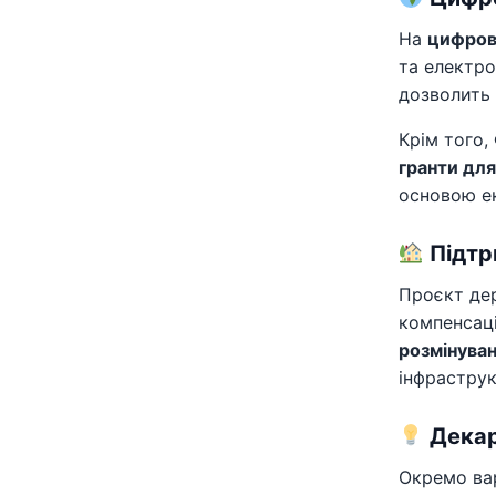
На
цифров
та електро
дозволить 
Крім того,
гранти для
основою ек
Підтр
Проєкт де
компенсаці
розмінува
інфраструк
Декар
Окремо ва