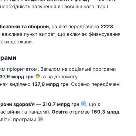
еобхідність залучення як зовнішнього, так і
 безпеки та оборони
, на яке передбачено
2223
о важлива пункт витрат, що включає фінансування
пеки держави.
грами
м пріоритетом. Загалом на соціальні програми
37,9 млрд грн
, а на допомогу
инах виділено
127,9 млрд грн
. Окремо передбачені
рони здоров’я
—
210,7 млрд грн
, що є
ас війни та пандемії.
Освіта
отримає
169,3 млрд
світні програми
.