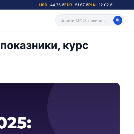
USD
44.76 ₴
EUR
51.67 ₴
PLN
12.02 ₴
показники, курс