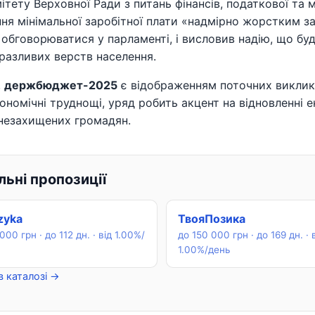
ітету Верховної Ради з питань фінансів, податкової та 
ня мінімальної заробітної плати «надмірно жорстким 
обговорюватися у парламенті, і висловив надію, що буд
разливих верств населення.
,
держбюджет-2025
є відображенням поточних викликі
кономічні труднощі, уряд робить акцент на відновленні 
 незахищених громадян.
ьні пропозиції
zyka
ТвояПозика
000 грн · до 112 дн. · від 1.00%/
до 150 000 грн · до 169 дн. · 
1.00%/день
в каталозі →