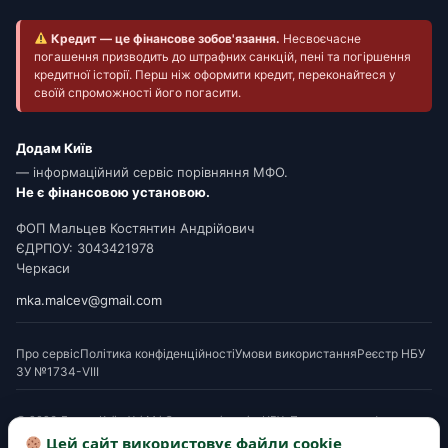
Кредит — це фінансове зобов'язання.
Несвоєчасне
погашення призводить до штрафних санкцій, пені та погіршення
кредитної історії. Перш ніж оформити кредит, переконайтеся у
своїй спроможності його погасити.
Додам Київ
— інформаційний сервіс порівняння МФО.
Не є фінансовою установою.
ФОП Мальцев Костянтин Андрійович
ЄДРПОУ: 3043421978
Черкаси
mka.malcev@gmail.com
Про сервіс
Політика конфіденційності
Умови використання
Реєстр НБУ
ЗУ №1734-VIII
© 2026 Додам Київ. Усі МФО мають ліцензію НБУ. Посилання на офери є
партнерськими. Перед підписанням ознайомтеся з Паспортом споживчого
Цей сайт використовує файли cookie