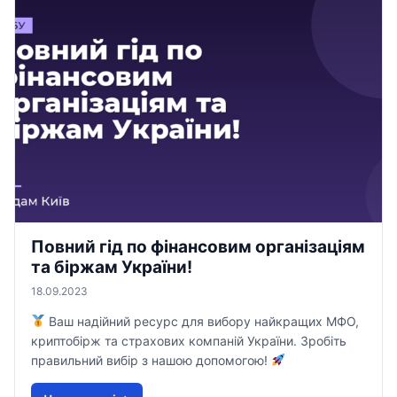
Повний гід по фінансовим організаціям
та біржам України!
18.09.2023
Ваш надійний ресурс для вибору найкращих МФО,
криптобірж та страхових компаній України. Зробіть
правильний вибір з нашою допомогою!