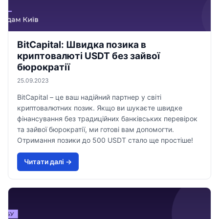
ВіtСаріtal: Швидка позика в
криптовалюті USDT без зайвої
бюрократії
25.09.2023
ВіtСаріtal – це ваш надійний партнер у світі
криптовалютних позик. Якщо ви шукаєте швидке
фінансування без традиційних банківських перевірок
та зайвої бюрократії, ми готові вам допомогти.
Отримання позики до 500 USDT стало ще простіше!
Читати далi →