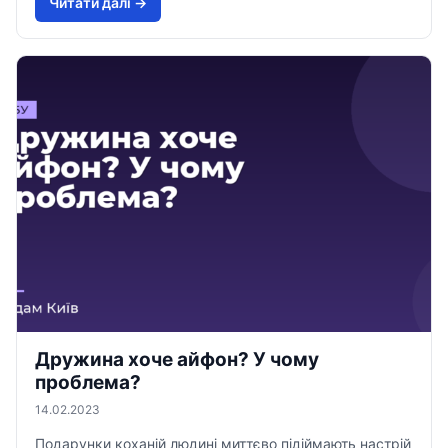
Читати далi →
Дружина хоче айфон? У чому
проблема?
14.02.2023
Подарунки коханій людині миттєво підіймають настрій