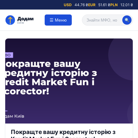
USD
44.76 ₴
EUR
51.61 ₴
PLN
12.01 ₴
☰ Меню
Покращте вашу кредитну історію з