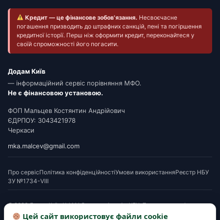
Кредит — це фінансове зобов'язання.
Несвоєчасне
погашення призводить до штрафних санкцій, пені та погіршення
кредитної історії. Перш ніж оформити кредит, переконайтеся у
своїй спроможності його погасити.
Додам Київ
— інформаційний сервіс порівняння МФО.
Не є фінансовою установою.
ФОП Мальцев Костянтин Андрійович
ЄДРПОУ: 3043421978
Черкаси
mka.malcev@gmail.com
Про сервіс
Політика конфіденційності
Умови використання
Реєстр НБУ
ЗУ №1734-VIII
© 2026 Додам Київ. Усі МФО мають ліцензію НБУ. Посилання на офери є
партнерськими. Перед підписанням ознайомтеся з Паспортом споживчого
Цей сайт використовує файли cookie