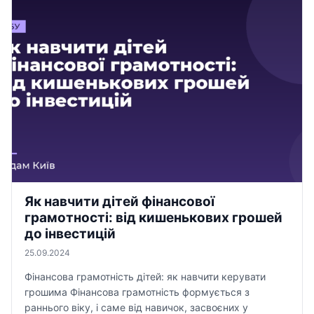
Як навчити дітей фінансової
грамотності: від кишенькових грошей
до інвестицій
25.09.2024
Фінансова грамотність дітей: як навчити керувати
грошима Фінансова грамотність формується з
раннього віку, і саме від навичок, засвоєних у