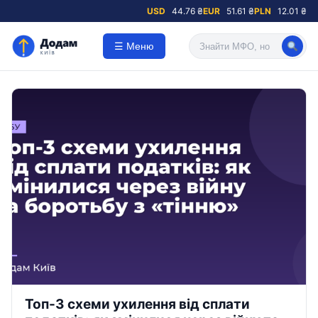
USD
44.76 ₴
EUR
51.61 ₴
PLN
12.01 ₴
☰ Меню
Топ-3 схеми ухилення від сплати