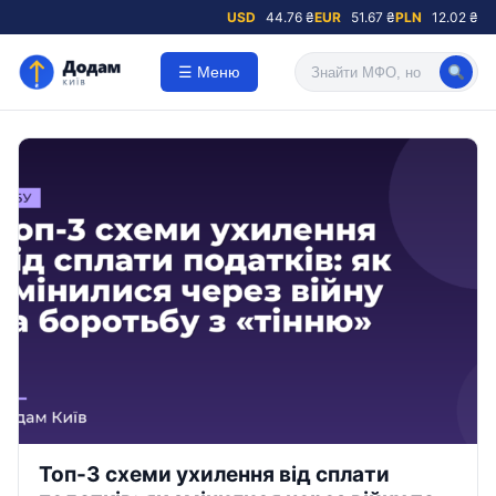
USD
44.76 ₴
EUR
51.67 ₴
PLN
12.02 ₴
☰ Меню
Топ-3 схеми ухилення від сплати