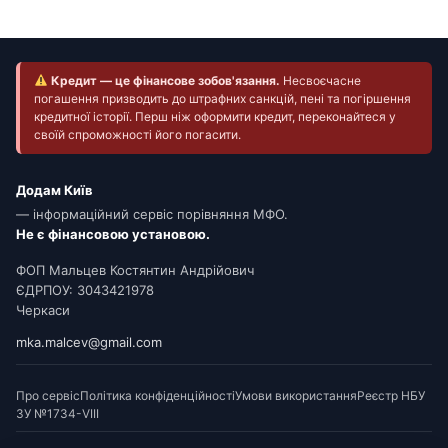
Кредит — це фінансове зобов'язання.
Несвоєчасне
погашення призводить до штрафних санкцій, пені та погіршення
кредитної історії. Перш ніж оформити кредит, переконайтеся у
своїй спроможності його погасити.
Додам Київ
— інформаційний сервіс порівняння МФО.
Не є фінансовою установою.
ФОП Мальцев Костянтин Андрійович
ЄДРПОУ: 3043421978
Черкаси
mka.malcev@gmail.com
Про сервіс
Політика конфіденційності
Умови використання
Реєстр НБУ
ЗУ №1734-VIII